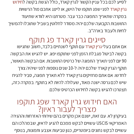
לסייע לכם בכל עניין הקשור לגרין קארד, כולל הגשת בקשה ל
חידוש
גרין קארד
לפני שפג תוקפו של הישן, או לייצג אתכם מול הרשויות
במקרה שתאריך התפוגה כבר עבר. מטרתנו היא לוודא שתיעוד
התושבות הקבועה שלכם יהיה מסודר לחלוטין בשביל שתוכלו להמשיך
לחיות ולעבוד בארה"ב.
סייגים גרין קארד פג תוקף
אם אתם בעלי
גרין קארד
עם תוקף לשנתיים בלבד, חשוב שתגישו
בקשה לביטול מגבלת הזמן לפני שתוקפו יפוג. יש להגיש את הבקשה
90 יום לפני תאריך התפוגה של כרטיס התושבות. אם הבקשה תאושר,
תוקף הגרין קארד שלכם יהיה ל-10 שנים נוספות לפני שיהיה צורך
לחדשו. אם אתם מחזיקים גרין קארד ללא תאריך תפוגה, סביר להניח
שיש לכם גרסה ישנה מאוד, שעלולה להיות לא בתוקף. במקרה כזה,
תצטרכו להגיש בקשה לחידוש הכרטיס שלכם.
האם חידוש גרין קארד שפג תוקפו
מצריך לעבור ראיון?
בעיקרון לא. עם זאת, ישנם אכן מקרים בהם שירותי האזרחות וההגירה
האמריקאי USCIS עשויים לבקש ממכם להגיע לראיון, שבמהלכו הם
עשויים לבקש נתונים ביומטריים, כגון טביעות אצבע ותמונות, בנוסף