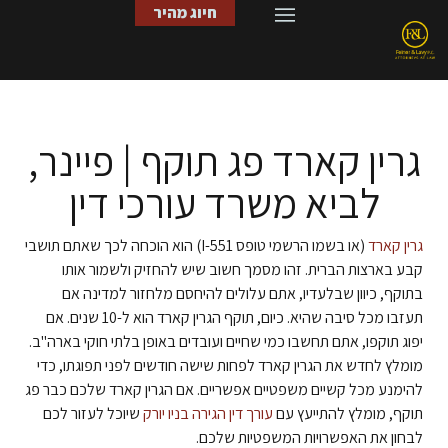
חיוג מהיר
גרין קארד
ויזה לארצות הברית
מסורבי כניסה לארה”ב
גירוש מארה”ב
שאלות ותשובות
גרין קארד פג תוקף | פיינר,
לביא משרד עורכי דין
גרין קארד
(או בשמו הרשמי טופס I-551) הוא הוכחה לכך שאתם תושבי
קבע בארצות הברית. זהו מסמך חשוב שיש להחזיק ולשמור אותו
בתוקף, כיוון שבלעדיו, אתם עלולים להיחסם מלחזור למדינה אם
תעזבו מכל סיבה שהיא. כיום, תוקף הגרין קארד הוא ל-10 שנים. אם
יפוג תוקפו, אתם תחשבו כמי שחיים ועובדים באופן בלתי חוקי בארה"ב.
מומלץ לחדש את הגרין קארד לפחות שישה חודשים לפני תפוגתו, כדי
להימנע מכל קשיים משפטיים אפשריים. אם הגרין קארד שלכם כבר פג
תוקף, מומלץ להתייעץ עם
עורך דין הגירה בניו יורק
שיוכל לעזור לכם
לבחון את האפשרויות המשפטיות שלכם.