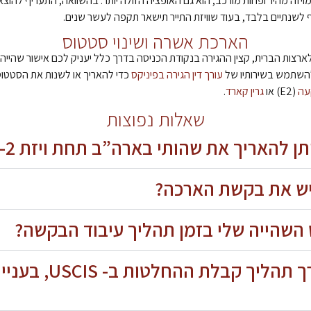
ויזה מהיר ופחות מורכב, הוא גם האופציה הזולה יותר. בהשוואה, התעריף להוצאת
הארכת אשרה ושינוי סטטוס
לארצות הברית, קצין ההגירה בנקודת הכניסה בדרך כלל יעניק לכם אישור שהיי
השתמש בשירותיו של
עורך דין הגירה בפיניקס
כדי להאריך או לשנות את הסטטו
עה
(E2) או
גרין קארד
.
שאלות נפוצות
 להאריך את שהותי בארה”ב תחת ויזת B-1/B-2?
יש את בקשת הארכה?
השהייה שלי בזמן תהליך עיבוד הבקשה?
כמה זמן אורך תהליך קבלת 