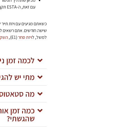
מכיוון שתהליך הפטור מ
עם זאת, ה-ESTA תקף לשנתיים בלבד, בעוד שוויזת התייר תישאר תקפה לעשר שנים.
כשאתם מגיעים עם ויזת תייר 
שישה חודשים. אתם רשאים ל
למשל, ל
ויזת סחר
(E1),
השק
לכמה זמן ניתן
מתי יש להג
מה סטאטוס 
שהגשתי?