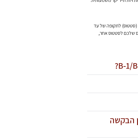
 ויזת תייר יקר משמעותית.
ה (סטטוס) לתקופה של עד
ס שלכם לסטטוס אחר,
ההחלטות ב- USCIS, בעניין הבקשה