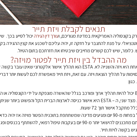
תנאים לקבלת ויזת תייר
 רק בקונסוליה האמריקאית במדינת מגוריכם, ו
עורך דין הגירה
יכול לסייע בכך. שי
נציאלי. על מנת להתגבר על חזקה זו, יהיה עליכם לשכנע את קצין ההגירה בק
ש. כלומר, שיש לכם קשרים מחייבים שיבטיחו את חזרתכם בתום הטיול.
מה ההבדל בין ויזת תייר לפטור מויזה?
ההבדל המהותי ביותר הוא שאחת היא ויזה והשנייה לא. ESTA הוא תהליך אישור אלקטרוני
וימות על תהליך הוצאת ויזה. עם זאת, ויזת תייר מאפשרת לכם לעשות יותר דברי
הוצאת ויזת תייר B1/B2 יכול להיות תהליך ארוך ומורכב בגלל שהאשרה מונפקת על ידי הקונסוליה
 מתקבל אישור תוך 72 שעות.
אם אתם מתכננים טיול בפחות מ-90 יום ומגיעים מדינה שמשתתפת בתוכנית הפטור מויזה אז 
ESTA. עם זאת, אם אתם מתכננים להישאר יותר מ-90 יום בעקבות טיפול רפואי, להש
יש בקשה לויזת תייר.