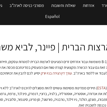
ארד
אזרחות
שאלות ותשובות
מסורבי כניסה לארה”ב
גי
Español
רצות הברית | פיינר, לביא משר
B-1/B-2 משמשת עבור אזרחים זרים המגיעים לארצות הברית למטרות עסקים, תיירות
את גם עבור הכשרה מקצועית קצרת טווח אם המעסיק במדינתכם מכסה את עלו
לעבוד או ללמוד בארה"ב.
עורך דין הגירה בניו יורק
יסייע לכם להבין את זכויותי
(
ESTA
) תיירים ממדינות מסוימות עשויים להיות מסוגלים להיכנס לארה"ב ללא ו
ות את אנדורה, אוסטריה, אוסטרליה, בלגיה, ברוניי, דנמרק, פינלנד, צרפת, גרמנ
בורג, מונקו, הולנד, ניו זילנד, נורבגיה,
פורטוגל, סן מרינו, סינגפור, סלובניה, ספ
נכנסה לתוכנית זאת.